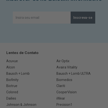
Inscreva-se
Lentes de Contato
Acuvue
Air Optix
Alcon
Avaira Vitality
Bausch + Lomb
Bausch + Lomb ULTRA
Biofinity
Biomedics
Biotrue
Clariti
Colored
CooperVision
Dailies
iWear
Johnson & Johnson
Precision1