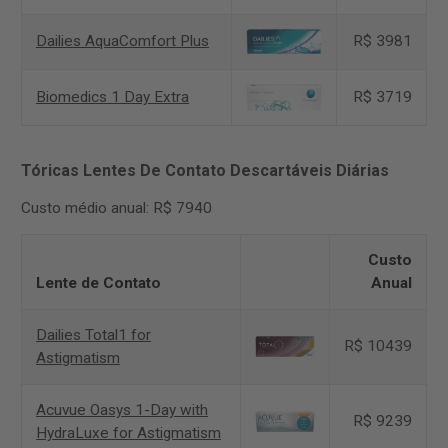
Dailies AquaComfort Plus
R$ 3981
Biomedics 1 Day Extra
R$ 3719
Tóricas Lentes De Contato Descartáveis Diárias
Custo médio anual: R$ 7940
Custo
Lente de Contato
Anual
Dailies Total1 for
R$ 10439
Astigmatism
Acuvue Oasys 1-Day with
R$ 9239
HydraLuxe for Astigmatism