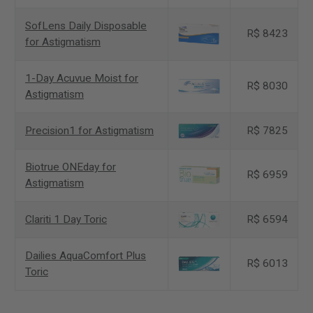
SofLens Daily Disposable
R$ 8423
for Astigmatism
1-Day Acuvue Moist for
R$ 8030
Astigmatism
Precision1 for Astigmatism
R$ 7825
Biotrue ONEday for
R$ 6959
Astigmatism
Clariti 1 Day Toric
R$ 6594
Dailies AquaComfort Plus
R$ 6013
Toric