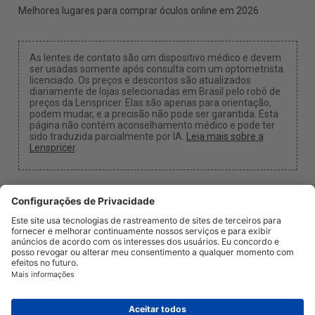
Melhores lugares para comprar óculos online em 2026
As lentes de contato são um dispositivo médico e devem
ser usadas somente após consulta com um optometrista
licenciado. Os preços e descontos são atualizados
diariamente de lojas selecionadas em Brasil pelo robô de
preços da Lenspricer. Elas são apenas para orientação,
podem mudar, e a precisão não pode ser garantida. Esta
página não contém aconselhamento médico e pode ter
sido traduzida parcialmente por IA.
Leia mais sobre a
Lenspricer
.
Configurações de Cookies
Podemos receber uma comissão se você usar um dos
nossos links para fazer uma compra.
Sobre nós
Notícias
Informação
Privacidade e Termos
Jurídico
info@lenspricer.com.br