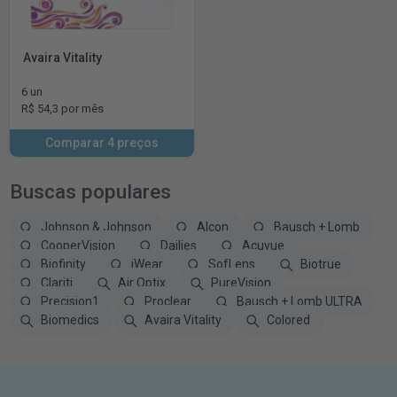
Avaira Vitality
6 un
R$ 54,3 por mês
Comparar 4 preços
Buscas populares
Johnson & Johnson
Alcon
Bausch + Lomb
CooperVision
Dailies
Acuvue
Biofinity
iWear
SofLens
Biotrue
Clariti
Air Optix
PureVision
Precision1
Proclear
Bausch + Lomb ULTRA
Biomedics
Avaira Vitality
Colored