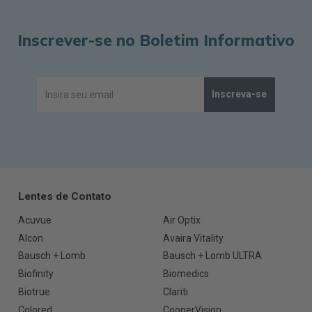
Inscrever-se no Boletim Informativo
Inscreva-se
Lentes de Contato
Acuvue
Air Optix
Alcon
Avaira Vitality
Bausch + Lomb
Bausch + Lomb ULTRA
Biofinity
Biomedics
Biotrue
Clariti
Colored
CooperVision