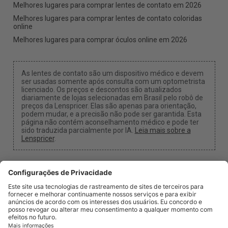
Melhores lugares para comprar lentes de contato em 2026
Melhores lugares para comprar lentes de contato coloridas
online
Melhores lugares para comprar óculos online em 2026
As lentes de contato são um dispositivo médico e devem
ser usadas somente após consulta com um optometrista
licenciado. Os preços e descontos são atualizados
diariamente de lojas selecionadas em Brasil pelo robô de
preços da Lenspricer. Elas são apenas para orientação,
podem mudar, e a precisão não pode ser garantida. Esta
página não contém aconselhamento médico e pode ter
sido traduzida parcialmente por IA.
Leia mais sobre a
Lenspricer
.
Configurações de Cookies
Podemos receber uma comissão se você usar um dos
nossos links para fazer uma compra.