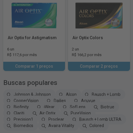
Air Optix for Astigmatism
Air Optix Colors
6 un
2 un
R$ 117,6 por mês
R$ 166,2 por mês
Comparar 1 preços
Comparar 2 preços
Buscas populares
Johnson & Johnson
Alcon
Bausch + Lomb
CooperVision
Dailies
Acuvue
Biofinity
iWear
SofLens
Biotrue
Clariti
Air Optix
PureVision
Precision1
Proclear
Bausch + Lomb ULTRA
Biomedics
Avaira Vitality
Colored