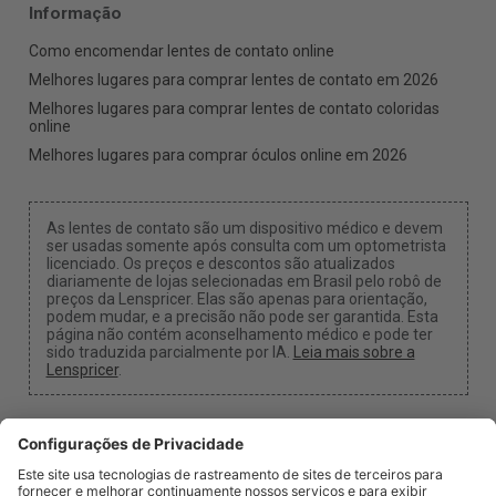
Informação
Como encomendar lentes de contato online
Melhores lugares para comprar lentes de contato em 2026
Melhores lugares para comprar lentes de contato coloridas
online
Melhores lugares para comprar óculos online em 2026
As lentes de contato são um dispositivo médico e devem
ser usadas somente após consulta com um optometrista
licenciado. Os preços e descontos são atualizados
diariamente de lojas selecionadas em Brasil pelo robô de
preços da Lenspricer. Elas são apenas para orientação,
podem mudar, e a precisão não pode ser garantida. Esta
página não contém aconselhamento médico e pode ter
sido traduzida parcialmente por IA.
Leia mais sobre a
Lenspricer
.