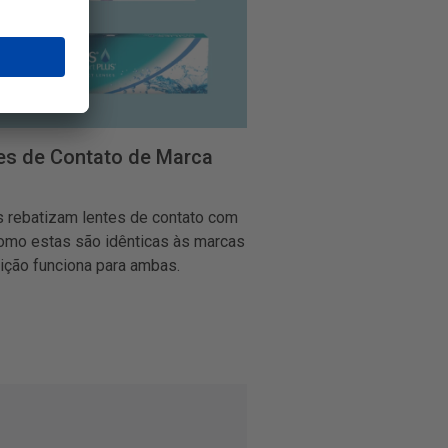
es de Contato de Marca
 rebatizam lentes de contato com
omo estas são idênticas às marcas
rição funciona para ambas.