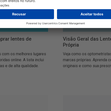
prar lentes de
Visão Geral das Lent
Própria
s com os melhores lugares
Veja como os optometristas
idas online. A lista inclui
marcas próprias. Aprenda c
as e de alta qualidade.
originais e como sua presc