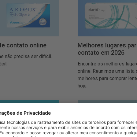
e contato online
Melhores lugares par
contato em 2026
 não precisa ser difícil.
cil.
Encontre os melhores lugar
online. Reunimos uma lista
melhores para comprar lent
hoje.