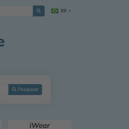
BR
e
Pesquisar