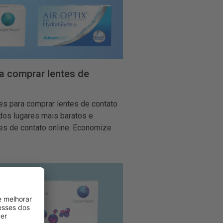
a comprar lentes de
es para comprar lentes de contato
 dos lugares mais baratos e
es de contato online. Economize