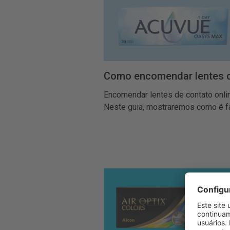
Como encomendar lentes d
Encomendar lentes de contato online
Neste guia, mostraremos como é fá