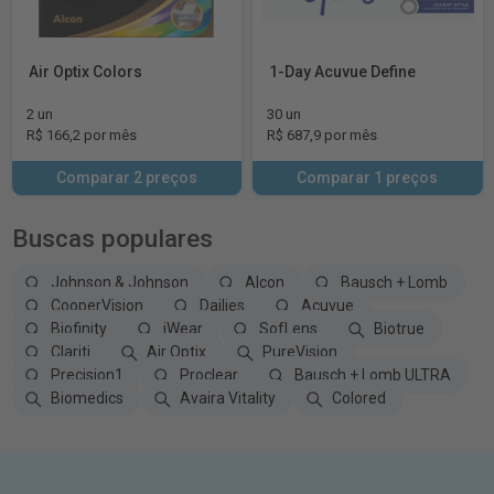
Air Optix Colors
1-Day Acuvue Define
2 un
30 un
R$ 166,2 por mês
R$ 687,9 por mês
Comparar 2 preços
Comparar 1 preços
Buscas populares
Johnson & Johnson
Alcon
Bausch + Lomb
CooperVision
Dailies
Acuvue
Biofinity
iWear
SofLens
Biotrue
Clariti
Air Optix
PureVision
Precision1
Proclear
Bausch + Lomb ULTRA
Biomedics
Avaira Vitality
Colored