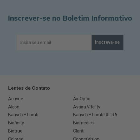
Inscrever-se no Boletim Informativo
Inscreva-se
Lentes de Contato
Acuvue
Air Optix
Alcon
Avaira Vitality
Bausch + Lomb
Bausch + Lomb ULTRA
Biofinity
Biomedics
Biotrue
Clariti
Colored
CooperVision