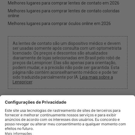
Melhores lugares para comprar lentes de contato em 2026
Melhores lugares para comprar lentes de contato coloridas
online
Melhores lugares para comprar óculos online em 2026
As lentes de contato são um dispositivo médico e devem
ser usadas somente após consulta com um optometrista
licenciado. Os preços e descontos são atualizados
diariamente de lojas selecionadas em Brasil pelo robô de
preços da Lenspricer. Elas são apenas para orientação,
podem mudar, e a precisão não pode ser garantida. Esta
página não contém aconselhamento médico e pode ter
sido traduzida parcialmente por IA.
Leia mais sobre a
Lenspricer
.
Configurações de Cookies
Podemos receber uma comissão se você usar um dos
nossos links para fazer uma compra.