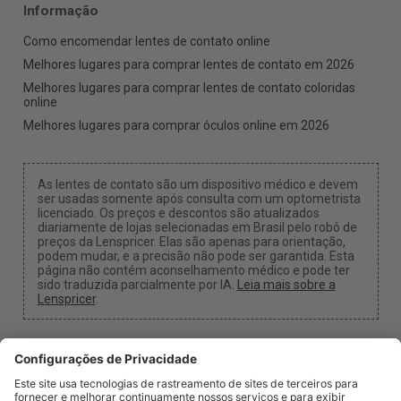
Informação
Como encomendar lentes de contato online
Melhores lugares para comprar lentes de contato em 2026
Melhores lugares para comprar lentes de contato coloridas
online
Melhores lugares para comprar óculos online em 2026
As lentes de contato são um dispositivo médico e devem
ser usadas somente após consulta com um optometrista
licenciado. Os preços e descontos são atualizados
diariamente de lojas selecionadas em Brasil pelo robô de
preços da Lenspricer. Elas são apenas para orientação,
podem mudar, e a precisão não pode ser garantida. Esta
página não contém aconselhamento médico e pode ter
sido traduzida parcialmente por IA.
Leia mais sobre a
Lenspricer
.