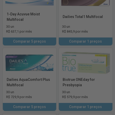
1-Day Acuvue Moist
Dailies Total1 Multifocal
Multifocal
30 un
30 un
R$ 637,1 por mês
R$ 845,9 por mês
Comparar 5 preços
Comparar 1 preços
Dailies AquaComfort Plus
Biotrue ONEday for
Multifocal
Presbyopia
30 un
30 un
R$ 729,9 por mês
R$ 579,9 por mês
Comparar 5 preços
Comparar 1 preços