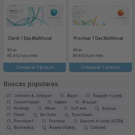
Clariti 1 Day Multifocal
Proclear 1 Day Multifocal
30 un
30 un
R$ 412,3 por mês
R$ 815,9 por mês
Comparar 5 preços
Comparar 1 preços
Buscas populares
Johnson & Johnson
Alcon
Bausch + Lomb
CooperVision
Dailies
Acuvue
Biofinity
iWear
SofLens
Biotrue
Clariti
Air Optix
PureVision
Precision1
Proclear
Bausch + Lomb ULTRA
Biomedics
Avaira Vitality
Colored