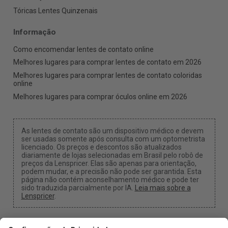
Tóricas Lentes Quinzenais
Informação
Como encomendar lentes de contato online
Melhores lugares para comprar lentes de contato em 2026
Melhores lugares para comprar lentes de contato coloridas
online
Melhores lugares para comprar óculos online em 2026
As lentes de contato são um dispositivo médico e devem
ser usadas somente após consulta com um optometrista
licenciado. Os preços e descontos são atualizados
diariamente de lojas selecionadas em Brasil pelo robô de
preços da Lenspricer. Elas são apenas para orientação,
podem mudar, e a precisão não pode ser garantida. Esta
página não contém aconselhamento médico e pode ter
sido traduzida parcialmente por IA.
Leia mais sobre a
Lenspricer
.