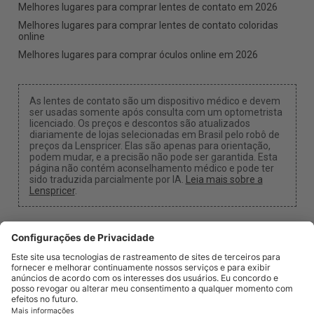
Melhores lugares para comprar lentes de contato em 2026
Melhores lugares para comprar lentes de contato coloridas
online
Melhores lugares para comprar óculos online em 2026
As lentes de contato são um dispositivo médico e devem
ser usadas somente após consulta com um optometrista
licenciado. Os preços e descontos são atualizados
diariamente de lojas selecionadas em Brasil pelo robô de
preços da Lenspricer. Elas são apenas para orientação,
podem mudar, e a precisão não pode ser garantida. Esta
página não contém aconselhamento médico e pode ter
sido traduzida parcialmente por IA.
Leia mais sobre a
Lenspricer
.
Configurações de Cookies
Podemos receber uma comissão se você usar um dos
nossos links para fazer uma compra.