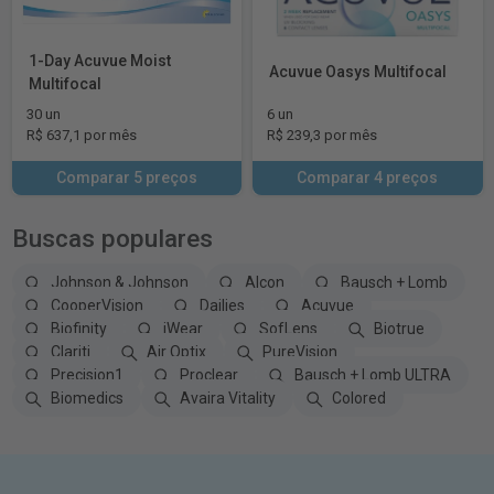
1-Day Acuvue Moist
Acuvue Oasys Multifocal
Multifocal
30 un
6 un
R$ 637,1 por mês
R$ 239,3 por mês
Comparar 5 preços
Comparar 4 preços
Buscas populares
Johnson & Johnson
Alcon
Bausch + Lomb
CooperVision
Dailies
Acuvue
Biofinity
iWear
SofLens
Biotrue
Clariti
Air Optix
PureVision
Precision1
Proclear
Bausch + Lomb ULTRA
Biomedics
Avaira Vitality
Colored