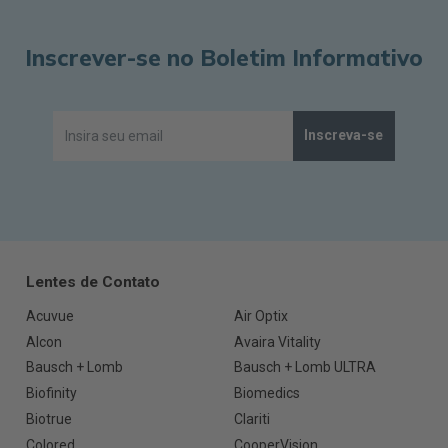
Inscrever-se no Boletim Informativo
Inscreva-se
Lentes de Contato
Acuvue
Air Optix
Alcon
Avaira Vitality
Bausch + Lomb
Bausch + Lomb ULTRA
Biofinity
Biomedics
Biotrue
Clariti
Colored
CooperVision