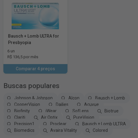
Bausch + Lomb ULTRA for
Presbyopia
6 un
R$ 136,5 por mês
Comparar 4 preços
Buscas populares
Johnson & Johnson
Alcon
Bausch + Lomb
CooperVision
Dailies
Acuvue
Biofinity
iWear
SofLens
Biotrue
Clariti
Air Optix
PureVision
Precision1
Proclear
Bausch + Lomb ULTRA
Biomedics
Avaira Vitality
Colored