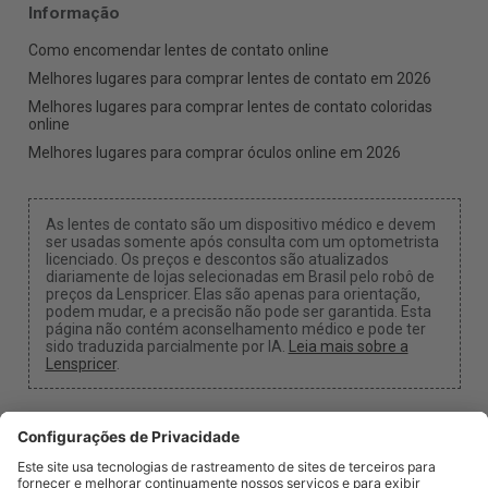
Informação
Como encomendar lentes de contato online
Melhores lugares para comprar lentes de contato em 2026
Melhores lugares para comprar lentes de contato coloridas
online
Melhores lugares para comprar óculos online em 2026
As lentes de contato são um dispositivo médico e devem
ser usadas somente após consulta com um optometrista
licenciado. Os preços e descontos são atualizados
diariamente de lojas selecionadas em Brasil pelo robô de
preços da Lenspricer. Elas são apenas para orientação,
podem mudar, e a precisão não pode ser garantida. Esta
página não contém aconselhamento médico e pode ter
sido traduzida parcialmente por IA.
Leia mais sobre a
Lenspricer
.