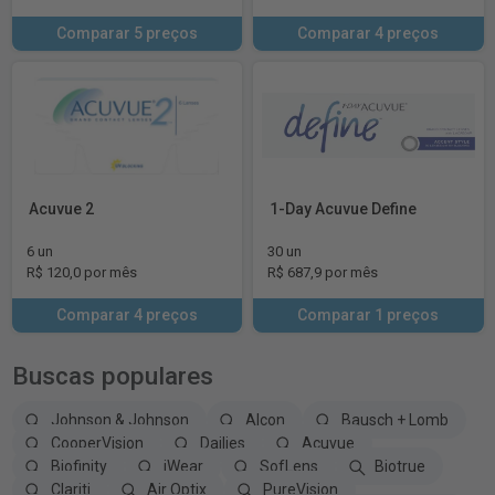
Comparar 5 preços
Comparar 4 preços
Acuvue 2
1-Day Acuvue Define
6 un
30 un
R$ 120,0 por mês
R$ 687,9 por mês
Comparar 4 preços
Comparar 1 preços
Buscas populares
Johnson & Johnson
Alcon
Bausch + Lomb
CooperVision
Dailies
Acuvue
Biofinity
iWear
SofLens
Biotrue
Clariti
Air Optix
PureVision