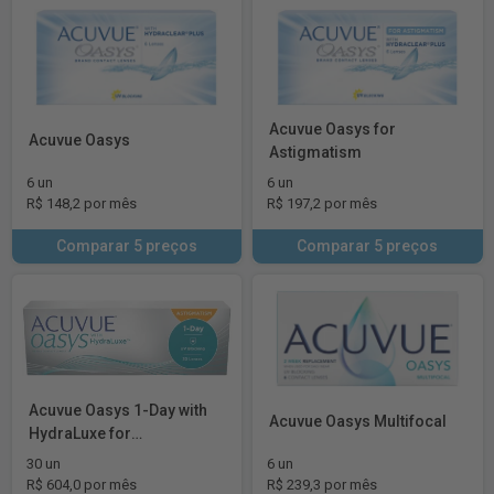
Acuvue Oasys for
Acuvue Oasys
Astigmatism
6 un
6 un
R$ 148,2 por mês
R$ 197,2 por mês
Comparar 5 preços
Comparar 5 preços
Acuvue Oasys 1-Day with
Acuvue Oasys Multifocal
HydraLuxe for
Astigmatism
30 un
6 un
R$ 604,0 por mês
R$ 239,3 por mês