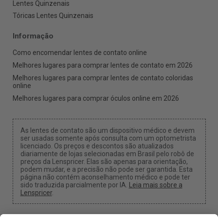
Lentes Quinzenais
Tóricas Lentes Quinzenais
Informação
Como encomendar lentes de contato online
Melhores lugares para comprar lentes de contato em 2026
Melhores lugares para comprar lentes de contato coloridas
online
Melhores lugares para comprar óculos online em 2026
As lentes de contato são um dispositivo médico e devem
ser usadas somente após consulta com um optometrista
licenciado. Os preços e descontos são atualizados
diariamente de lojas selecionadas em Brasil pelo robô de
preços da Lenspricer. Elas são apenas para orientação,
podem mudar, e a precisão não pode ser garantida. Esta
página não contém aconselhamento médico e pode ter
sido traduzida parcialmente por IA.
Leia mais sobre a
Lenspricer
.