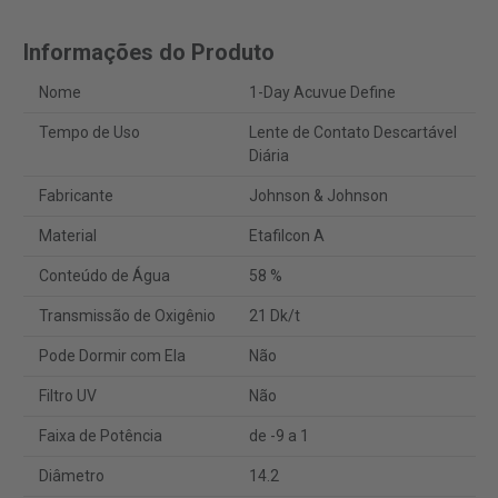
Informações do Produto
Nome
1-Day Acuvue Define
Tempo de Uso
Lente de Contato Descartável
Diária
Fabricante
Johnson & Johnson
Material
Etafilcon A
Conteúdo de Água
58 %
Transmissão de Oxigênio
21 Dk/t
Pode Dormir com Ela
Não
Filtro UV
Não
Faixa de Potência
de -9 a 1
Diâmetro
14.2