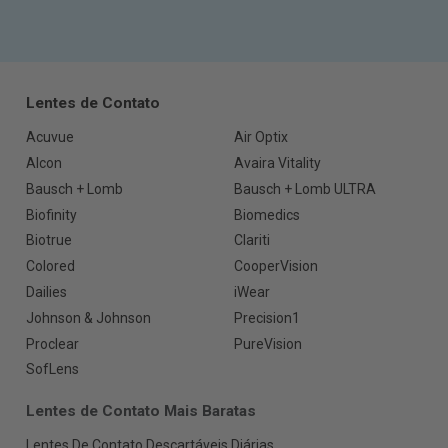
Lentes de Contato
Acuvue
Air Optix
Alcon
Avaira Vitality
Bausch + Lomb
Bausch + Lomb ULTRA
Biofinity
Biomedics
Biotrue
Clariti
Colored
CooperVision
Dailies
iWear
Johnson & Johnson
Precision1
Proclear
PureVision
SofLens
Lentes de Contato Mais Baratas
Lentes De Contato Descartáveis Diárias