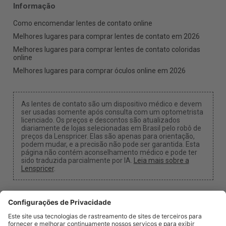
Informação
Como encomendar lentes de contato online
Melhores lugares para comprar lentes de contato em 2026
Melhores lugares para comprar lentes de contato coloridas
online
Melhores lugares para comprar óculos online em 2026
As lentes de contato são um dispositivo médico e devem
ser usadas somente após consulta com um optometrista
licenciado. Os preços e descontos são atualizados
diariamente de lojas selecionadas em Brasil pelo robô de
preços da Lenspricer. Elas são apenas para orientação,
podem mudar, e a precisão não pode ser garantida. Esta
página não contém aconselhamento médico e pode ter
sido traduzida parcialmente por IA.
Leia mais sobre a
Lenspricer
.