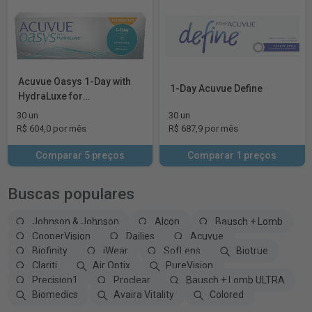
Acuvue Oasys 1-Day with
1-Day Acuvue Define
HydraLuxe for
Astigmatism
30 un
30 un
R$ 604,0 por mês
R$ 687,9 por mês
Comparar 5 preços
Comparar 1 preços
Buscas populares
Johnson & Johnson
Alcon
Bausch + Lomb
CooperVision
Dailies
Acuvue
Biofinity
iWear
SofLens
Biotrue
Clariti
Air Optix
PureVision
Precision1
Proclear
Bausch + Lomb ULTRA
Biomedics
Avaira Vitality
Colored