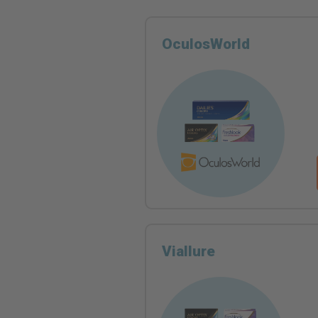
OculosWorld
Viallure