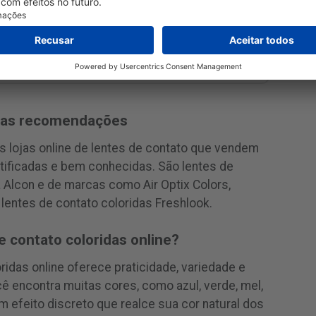
VISITE BR LENTES
sas recomendações
 lojas online de lentes de contato que vendem
rtificadas e bem conhecidas. São lentes de
Alcon e de marcas como Air Optix Colors,
 lentes de contato coloridas Freshlook.
 contato coloridas online?
ridas online oferece praticidade, variedade e
ê encontra muitas cores, como azul, verde, mel,
m efeito discreto que realce sua cor natural dos