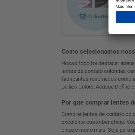
Como selecionamos nos
Nosso foco foi destacar apenas
lentes de contato coloridas ce
fabricantes renomados como a 
Dailies Colors, Acuvue Define e
Por que comprar lentes de
Comprar lentes de contato colo
excelente custo-benefício. Voc
cinza e muito mais. Seja para u