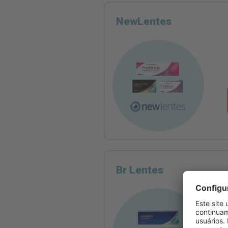
NewLentes
Br Lentes