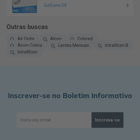
SofLens 59
Outras buscas
Air Optix
Alcon
Colored
Alcon Colors
Lentes Mensais
Iotrafilcon B
Iotrafilcon
Inscrever-se no Boletim Informativo
Inscreva-se