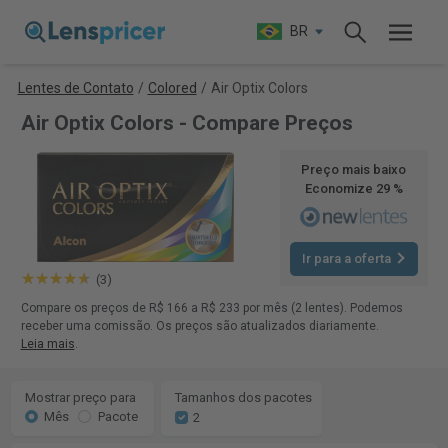
BR
Lentes de Contato
/
Colored
/
Air Optix Colors
Air Optix Colors - Compare Preços
Preço mais baixo
Economize 29 %
Ir para a oferta
(3)
Compare os preços de R$ 166 a R$ 233 por mês (2 lentes). Podemos
receber uma comissão. Os preços são atualizados diariamente.
Leia mais
.
Mostrar preço para
Tamanhos dos pacotes
Mês
Pacote
2