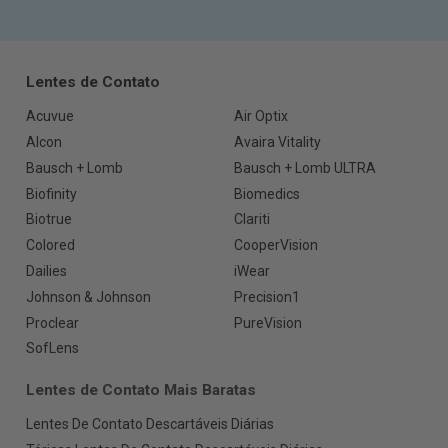
Lentes de Contato
Acuvue
Air Optix
Alcon
Avaira Vitality
Bausch + Lomb
Bausch + Lomb ULTRA
Biofinity
Biomedics
Biotrue
Clariti
Colored
CooperVision
Dailies
iWear
Johnson & Johnson
Precision1
Proclear
PureVision
SofLens
Lentes de Contato Mais Baratas
Lentes De Contato Descartáveis Diárias