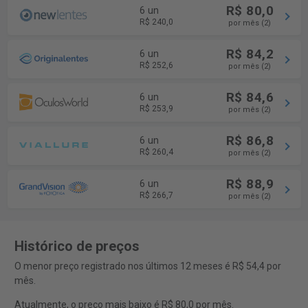
R$ 80,0
6 un
R$ 240,0
por mês (2)
R$ 84,2
6 un
R$ 252,6
por mês (2)
R$ 84,6
6 un
R$ 253,9
por mês (2)
R$ 86,8
6 un
R$ 260,4
por mês (2)
R$ 88,9
6 un
R$ 266,7
por mês (2)
Histórico de preços
O menor preço registrado nos últimos 12 meses é R$ 54,4 por
mês.
Atualmente, o preço mais baixo é R$ 80,0 por mês.