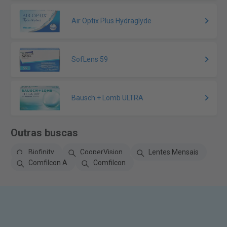
Air Optix Plus Hydraglyde
SofLens 59
Bausch + Lomb ULTRA
Outras buscas
Biofinity
CooperVision
Lentes Mensais
Comfilcon A
Comfilcon