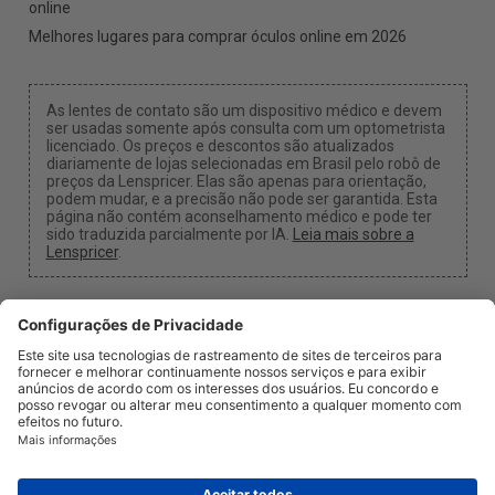
online
Melhores lugares para comprar óculos online em 2026
As lentes de contato são um dispositivo médico e devem
ser usadas somente após consulta com um optometrista
licenciado. Os preços e descontos são atualizados
diariamente de lojas selecionadas em Brasil pelo robô de
preços da Lenspricer. Elas são apenas para orientação,
podem mudar, e a precisão não pode ser garantida. Esta
página não contém aconselhamento médico e pode ter
sido traduzida parcialmente por IA.
Leia mais sobre a
Lenspricer
.
Configurações de Cookies
Podemos receber uma comissão se você usar um dos
nossos links para fazer uma compra.
Sobre nós
Notícias
Informação
Privacidade e Termos