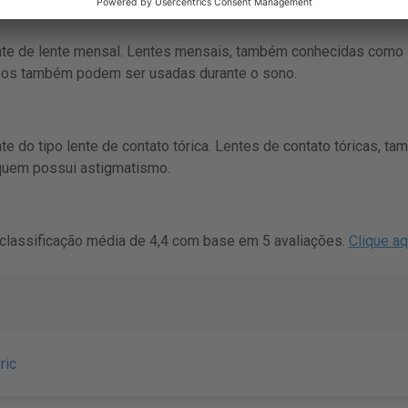
ente de lente mensal. Lentes mensais, também conhecidas como 
ipos também podem ser usadas durante o sono.
nte do tipo lente de contato tórica. Lentes de contato tóricas, 
 quem possui astigmatismo.
 classificação média de 4,4 com base em 5 avaliações.
Clique aq
ric