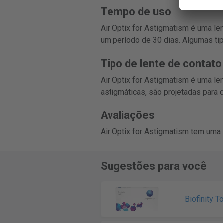
Tempo de uso
Air Optix for Astigmatism é uma l
um período de 30 dias. Algumas t
Tipo de lente de contato
Air Optix for Astigmatism é uma le
astigmáticas, são projetadas para
Avaliações
Air Optix for Astigmatism tem uma
Sugestões para você
Biofinity To