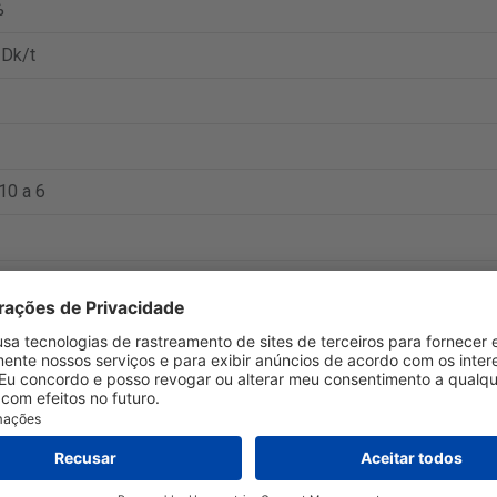
%
 Dk/t
10 a 6
nte:
https://www.alcon.com/
.
na enviam para Brasil. O tempo típico de entrega é de 1-3 dias, 
rega pode ser encontrado no site da loja. Se você precisa de um
 serviço.