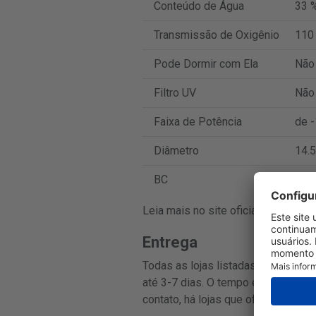
Conteúdo de Água
33 
Transmissão de Oxigênio
110
Pode Dormir com Ela
Não
Filtro UV
Não
Faixa de Potência
de -
Diâmetro
14.5
BC
8.7
Leia mais no site oficial do fabrica
Entrega
Todas as lojas listadas nesta pági
até 3-7 dias. O tempo exato de ent
contato, há lojas que oferecem este