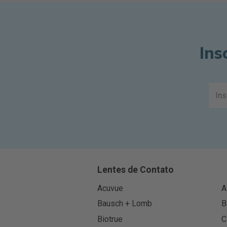
Ins
Lentes de Contato
Acuvue
A
Bausch + Lomb
B
Biotrue
C