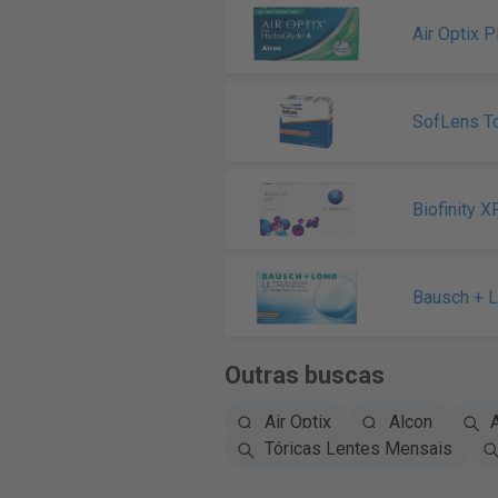
Air Optix 
SofLens To
Biofinity X
Bausch + 
Outras buscas
Air Optix
Alcon
A
Tóricas Lentes Mensais