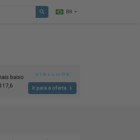
BR
ais baixo
117,6
Ir para a oferta