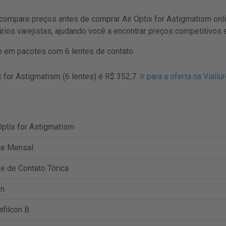
pare preços antes de comprar Air Optix for Astigmatism onli
rios varejistas, ajudando você a encontrar preços competitivos
o em pacotes com 6 lentes de contato.
x for Astigmatism (6 lentes) é R$ 352,7.
Ir para a oferta na Viallu
Optix for Astigmatism
te Mensal
e de Contato Tórica
on
afilcon B