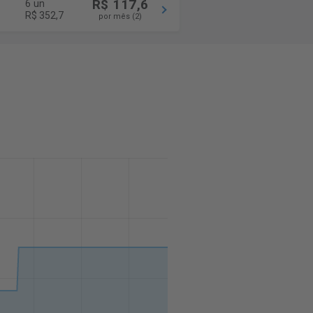
R$ 117,6
6 un
R$ 352,7
por mês (2)