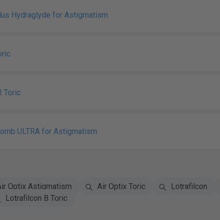
Plus Hydraglyde for Astigmatism
ric
R Toric
Lomb ULTRA for Astigmatism
ir Optix Astigmatism
Air Optix Toric
Lotrafilcon
Lotrafilcon B Toric