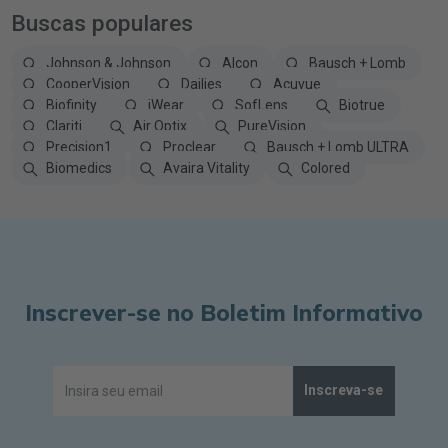
Buscas populares
Johnson & Johnson
Alcon
Bausch + Lomb
CooperVision
Dailies
Acuvue
Biofinity
iWear
SofLens
Biotrue
Clariti
Air Optix
PureVision
Precision1
Proclear
Bausch + Lomb ULTRA
Biomedics
Avaira Vitality
Colored
Inscrever-se no Boletim Informativo
Inscreva-se