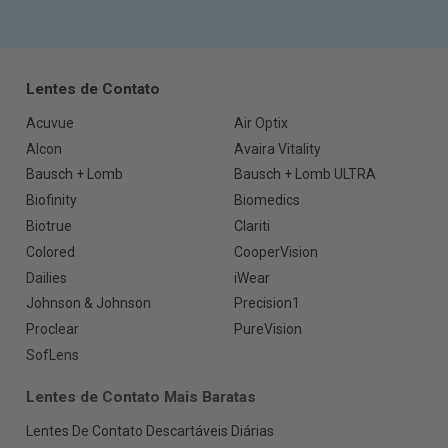
Lentes de Contato
Acuvue
Air Optix
Alcon
Avaira Vitality
Bausch + Lomb
Bausch + Lomb ULTRA
Biofinity
Biomedics
Biotrue
Clariti
Colored
CooperVision
Dailies
iWear
Johnson & Johnson
Precision1
Proclear
PureVision
SofLens
Lentes de Contato Mais Baratas
Lentes De Contato Descartáveis Diárias