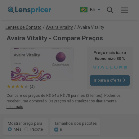
BR
Lentes de Contato
/
Avaira Vitality
/
Avaira Vitality
Avaira Vitality - Compare Preços
Preço mais baixo
Economize 30 %
Ir para a oferta
(4)
Compare os preços de R$ 54 a R$ 78 por mês (2 lentes). Podemos
receber uma comissão. Os preços são atualizados diariamente.
Leia mais
.
Mostrar preço para
Tamanhos dos pacotes
Mês
Pacote
6