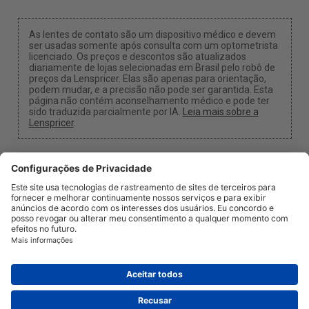
As lentes de contato são um dispositivo médico e devem
ser usadas somente após consulta com um optometrista
licenciado. Os preços e descontos são atualizados
diariamente de lojas selecionadas em Brasil pelo robô de
preços da Lenspricer. Elas são apenas para orientação,
podem mudar, e a precisão não pode ser garantida. Esta
página não contém aconselhamento médico e pode ter
sido traduzida parcialmente por IA.
Leia mais sobre a
Lenspricer
.
Configurações de Cookies
Podemos receber uma comissão se você usar um dos
nossos links para fazer uma compra.
Sobre nós
Notícias
Informação
Privacidade e Termos
Jurídico
info@lenspricer.com.br
BR
© 2026
Lenspricer
DK44428156