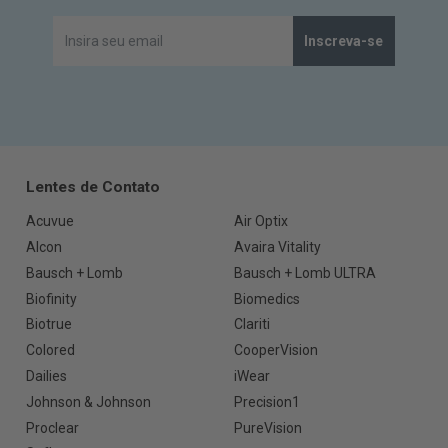
Inscreva-se
Lentes de Contato
Acuvue
Air Optix
Alcon
Avaira Vitality
Bausch + Lomb
Bausch + Lomb ULTRA
Biofinity
Biomedics
Biotrue
Clariti
Colored
CooperVision
Dailies
iWear
Johnson & Johnson
Precision1
Proclear
PureVision