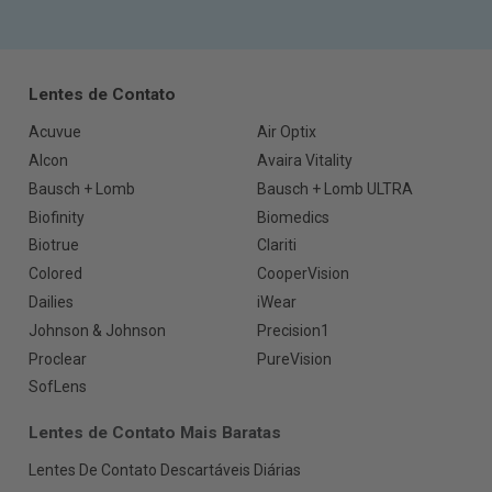
Lentes de Contato
Acuvue
Air Optix
Alcon
Avaira Vitality
Bausch + Lomb
Bausch + Lomb ULTRA
Biofinity
Biomedics
Biotrue
Clariti
Colored
CooperVision
Dailies
iWear
Johnson & Johnson
Precision1
Proclear
PureVision
SofLens
Lentes de Contato Mais Baratas
Lentes De Contato Descartáveis Diárias