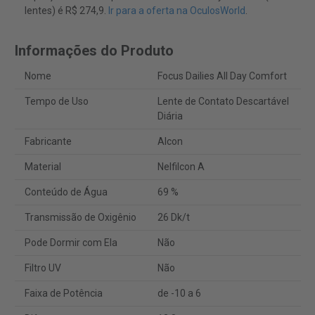
lentes) é R$ 274,9.
Ir para a oferta na OculosWorld
.
Informações do Produto
Nome
Focus Dailies All Day Comfort
Tempo de Uso
Lente de Contato Descartável
Diária
Fabricante
Alcon
Material
Nelfilcon A
Conteúdo de Água
69 %
Transmissão de Oxigênio
26 Dk/t
Pode Dormir com Ela
Não
Filtro UV
Não
Faixa de Potência
de -10 a 6