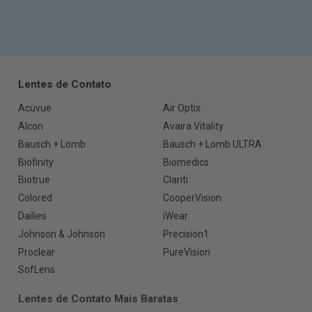
Lentes de Contato
Acuvue
Air Optix
Alcon
Avaira Vitality
Bausch + Lomb
Bausch + Lomb ULTRA
Biofinity
Biomedics
Biotrue
Clariti
Colored
CooperVision
Dailies
iWear
Johnson & Johnson
Precision1
Proclear
PureVision
SofLens
Lentes de Contato Mais Baratas