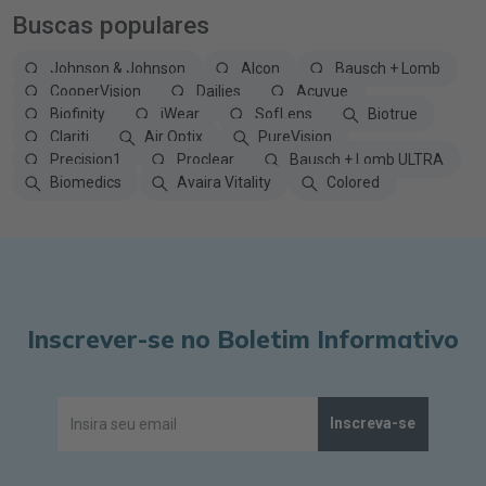
Buscas populares
Johnson & Johnson
Alcon
Bausch + Lomb
CooperVision
Dailies
Acuvue
Biofinity
iWear
SofLens
Biotrue
Clariti
Air Optix
PureVision
Precision1
Proclear
Bausch + Lomb ULTRA
Biomedics
Avaira Vitality
Colored
Inscrever-se no Boletim Informativo
Inscreva-se