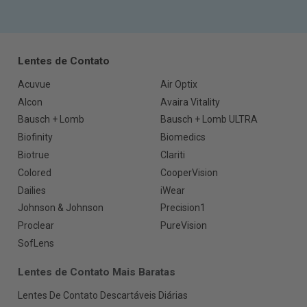
Lentes de Contato
Acuvue
Air Optix
Alcon
Avaira Vitality
Bausch + Lomb
Bausch + Lomb ULTRA
Biofinity
Biomedics
Biotrue
Clariti
Colored
CooperVision
Dailies
iWear
Johnson & Johnson
Precision1
Proclear
PureVision
SofLens
Lentes de Contato Mais Baratas
Lentes De Contato Descartáveis Diárias