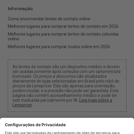
Informação
Como encomendar lentes de contato online
Melhores lugares para comprar lentes de contato em 2026
Melhores lugares para comprar lentes de contato coloridas
online
Melhores lugares para comprar óculos online em 2026
As lentes de contato são um dispositivo médico e devem
ser usadas somente após consulta com um optometrista
licenciado. Os preços e descontos são atualizados
diariamente de lojas selecionadas em Brasil pelo robô de
preços da Lenspricer. Elas são apenas para orientação,
podem mudar, e a precisão não pode ser garantida. Esta
página não contém aconselhamento médico e pode ter
sido traduzida parcialmente por IA.
Leia mais sobre a
Lenspricer
.