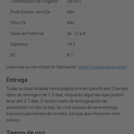
Transmissão de Oxigênio
28 Dk/t
Pode Dormir com Ela
Não
Filtro UV
Não
Faixa de Potência
de -12 a 8
Diâmetro
14.2
BC
8.7
Leia mais no site oficial do fabricante:
https://coopervision.com/
.
Entrega
Todas as lojas listadas nesta página enviam para Brasil. O tempo
típico de entrega é de 1-3 dias, enquanto algumas lojas podem
levar até 3-7 dias. O tempo exato de entrega pode ser
encontrado no site da loja. Se você precisa de uma entrega
expressa para lentes de contato, há lojas que oferecem este
serviço.
Tempo de uso