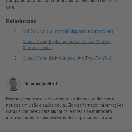
adequado para as suas necessidades visuais e estilo de
vida.
Referências
NIH, Daily versus monthly disposable contact lens
CooperVision, Exploring the Benefits of Monthly
Contact Lenses
CooperVision, Daily Contacts: Are They For You?
Rasmus Adeltoft
Rasmus pesquisa e escreve sobre as últimas tendências e
notícias em visão e saúde ocular. Ele visa fornecer informações
claras e confiáveis para ajudar os leitores a se manterem
informados sobre desenvolvimentos importantes na área.