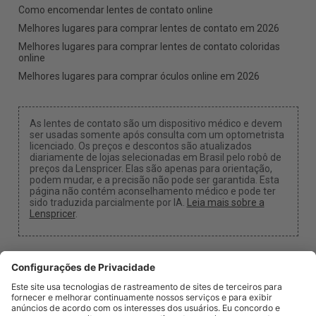
Como encomendar lentes de contato online
Melhores lugares para comprar lentes de contato em 2026
Melhores lugares para comprar lentes de contato coloridas
online
Melhores lugares para comprar óculos online em 2026
As lentes de contato são um dispositivo médico e devem
ser usadas somente após consulta com um optometrista
licenciado. Os preços e descontos são atualizados
diariamente de lojas selecionadas em Brasil pelo robô de
preços da Lenspricer. Elas são apenas para orientação,
podem mudar, e a precisão não pode ser garantida. Esta
página não contém aconselhamento médico e pode ter
sido traduzida parcialmente por IA.
Leia mais sobre a
Lenspricer
.
Configurações de Cookies