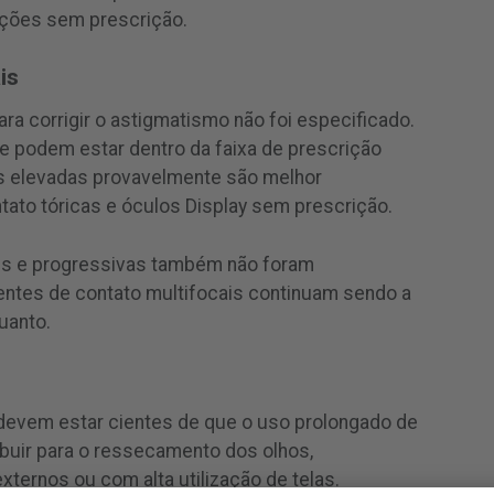
ções sem prescrição.
is
ara corrigir o astigmatismo não foi especificado.
 podem estar dentro da faixa de prescrição
s elevadas provavelmente são melhor
ato tóricas e óculos Display sem prescrição.
is e progressivas também não foram
lentes de contato multifocais continuam sendo a
uanto.
 devem estar cientes de que o uso prolongado de
ibuir para o ressecamento dos olhos,
ernos ou com alta utilização de telas.