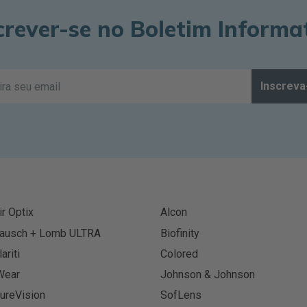
crever-se no Boletim Informa
Inscreva
ir Optix
Alcon
ausch + Lomb ULTRA
Biofinity
lariti
Colored
Wear
Johnson & Johnson
ureVision
SofLens