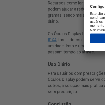
Recursos como lentes Transitio
podem ajudar a reduzir a fadi
gramas, sendo mais pesadas qu
diário.
Os Óculos Display também p
IPX4
, tornando-os adequados p
umidade. Isso é um fator impor
passam tempo ao ar livre.
Uso Diário
Para usuários com prescrições 
Óculos Display podem servir c
outros, a solução mais prátic
sem prescrição.
Conclusão