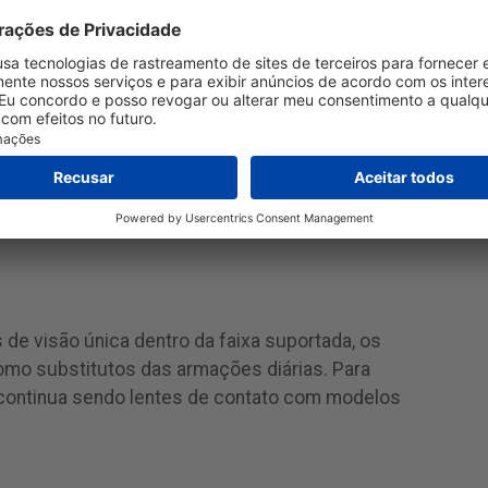
ns e revestimentos opcionais de luz azul
ga visual. As armações pesam cerca de 69
e os óculos padrão, mas projetadas para uso
ossuem uma
classificação de resistência à água
ara chuva leve, mas não para alta exposição à
tante para usuários de lentes de contato que
de visão única dentro da faixa suportada, os
omo substitutos das armações diárias. Para
a continua sendo lentes de contato com modelos