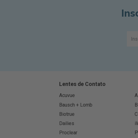
Ins
Lentes de Contato
Acuvue
A
Bausch + Lomb
B
Biotrue
C
Dailies
i
Proclear
P