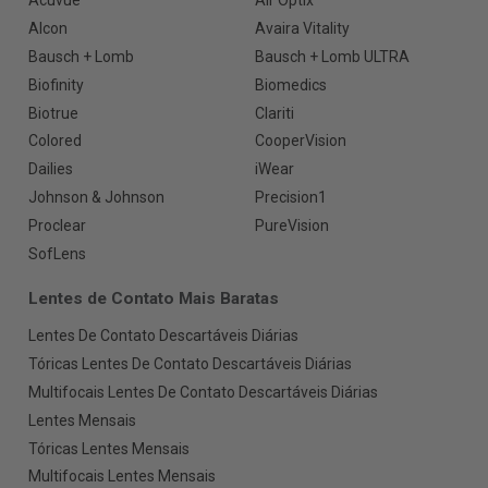
Acuvue
Air Optix
Alcon
Avaira Vitality
Bausch + Lomb
Bausch + Lomb ULTRA
Biofinity
Biomedics
Biotrue
Clariti
Colored
CooperVision
Dailies
iWear
Johnson & Johnson
Precision1
Proclear
PureVision
SofLens
Lentes de Contato Mais Baratas
Lentes De Contato Descartáveis Diárias
Tóricas Lentes De Contato Descartáveis Diárias
Multifocais Lentes De Contato Descartáveis Diárias
Lentes Mensais
Tóricas Lentes Mensais
Multifocais Lentes Mensais