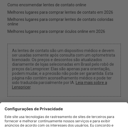
Como encomendar lentes de contato online
Melhores lugares para comprar lentes de contato em 2026
Melhores lugares para comprar lentes de contato coloridas
online
Melhores lugares para comprar óculos online em 2026
As lentes de contato são um dispositivo médico e devem
ser usadas somente após consulta com um optometrista
licenciado. Os preços e descontos são atualizados
diariamente de lojas selecionadas em Brasil pelo robô de
preços da Lenspricer. Elas são apenas para orientação,
podem mudar, e a precisão não pode ser garantida. Esta
página não contém aconselhamento médico e pode ter
sido traduzida parcialmente por IA.
Leia mais sobre a
Lenspricer
.
Configurações de Cookies