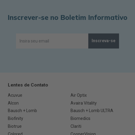
Inscrever-se no Boletim Informativo
Inscreva-se
Lentes de Contato
Acuvue
Air Optix
Alcon
Avaira Vitality
Bausch + Lomb
Bausch + Lomb ULTRA
Biofinity
Biomedics
Biotrue
Clariti
Colored
CooperVision