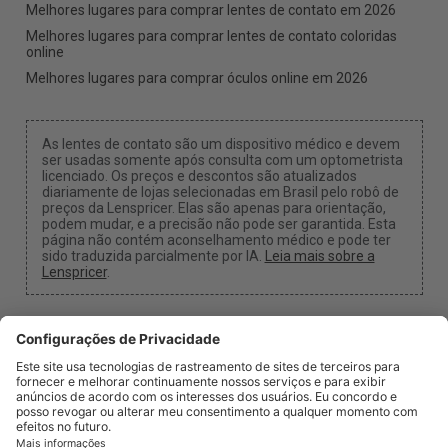
Melhores lugares para comprar lentes de contato em 2026
Melhores lugares para comprar lentes de contato coloridas
online
Melhores lugares para comprar óculos online em 2026
As lentes de contato são um dispositivo médico e devem
ser usadas somente após consulta com um optometrista
licenciado. Os preços e descontos são atualizados
diariamente de lojas selecionadas em Brasil pelo robô de
preços da Lenspricer. Elas são apenas para orientação,
podem mudar, e a precisão não pode ser garantida. Esta
página não contém aconselhamento médico e pode ter
sido traduzida parcialmente por IA.
Leia mais sobre a
Lenspricer
.
Configurações de Cookies
Podemos receber uma comissão se você usar um dos
nossos links para fazer uma compra.