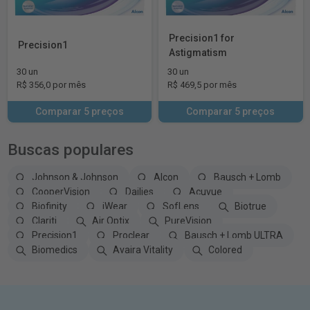
Precision1 for
Precision1
Astigmatism
30 un
30 un
R$ 356,0 por mês
R$ 469,5 por mês
Comparar 5 preços
Comparar 5 preços
Buscas populares
Johnson & Johnson
Alcon
Bausch + Lomb
CooperVision
Dailies
Acuvue
Biofinity
iWear
SofLens
Biotrue
Clariti
Air Optix
PureVision
Precision1
Proclear
Bausch + Lomb ULTRA
Biomedics
Avaira Vitality
Colored