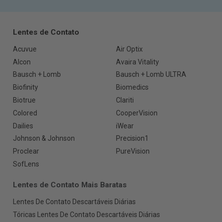
Lentes de Contato
Acuvue
Air Optix
Alcon
Avaira Vitality
Bausch + Lomb
Bausch + Lomb ULTRA
Biofinity
Biomedics
Biotrue
Clariti
Colored
CooperVision
Dailies
iWear
Johnson & Johnson
Precision1
Proclear
PureVision
SofLens
Lentes de Contato Mais Baratas
Lentes De Contato Descartáveis Diárias
Tóricas Lentes De Contato Descartáveis Diárias