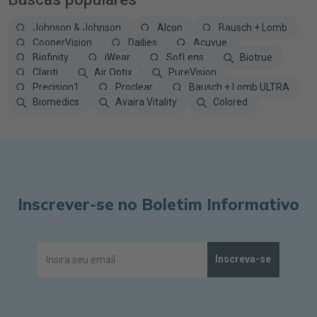
Johnson & Johnson
Alcon
Bausch + Lomb
CooperVision
Dailies
Acuvue
Biofinity
iWear
SofLens
Biotrue
Clariti
Air Optix
PureVision
Precision1
Proclear
Bausch + Lomb ULTRA
Biomedics
Avaira Vitality
Colored
Inscrever-se no Boletim Informativo
Inscreva-se