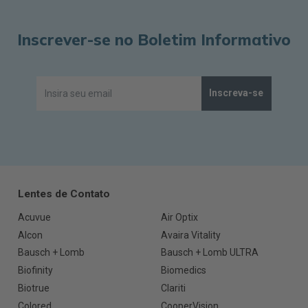
Inscrever-se no Boletim Informativo
Inscreva-se
Lentes de Contato
Acuvue
Air Optix
Alcon
Avaira Vitality
Bausch + Lomb
Bausch + Lomb ULTRA
Biofinity
Biomedics
Biotrue
Clariti
Colored
CooperVision