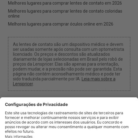
Melhores lugares para comprar lentes de contato em 2026
Melhores lugares para comprar lentes de contato coloridas
online
Melhores lugares para comprar óculos online em 2026
As lentes de contato são um dispositivo médico e devem
ser usadas somente após consulta com um optometrista
licenciado. Os preços e descontos são atualizados
diariamente de lojas selecionadas em Brasil pelo robô de
preços da Lenspricer. Elas são apenas para orientação,
podem mudar, e a precisão não pode ser garantida. Esta
página não contém aconselhamento médico e pode ter
sido traduzida parcialmente por IA.
Leia mais sobre a
Lenspricer
.
Configurações de Cookies
Podemos receber uma comissão se você usar um dos
nossos links para fazer uma compra.