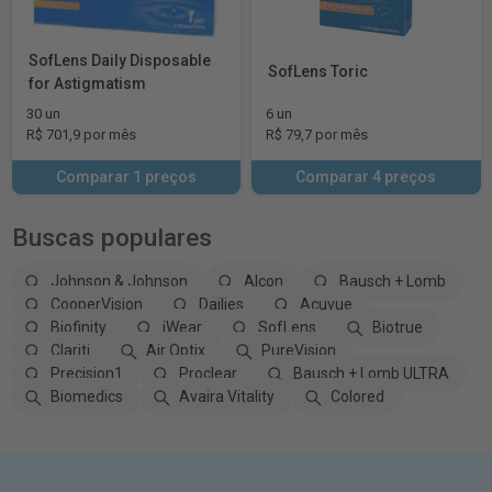
SofLens Daily Disposable
SofLens Toric
for Astigmatism
30 un
6 un
R$ 701,9 por mês
R$ 79,7 por mês
Comparar 1 preços
Comparar 4 preços
Buscas populares
Johnson & Johnson
Alcon
Bausch + Lomb
CooperVision
Dailies
Acuvue
Biofinity
iWear
SofLens
Biotrue
Clariti
Air Optix
PureVision
Precision1
Proclear
Bausch + Lomb ULTRA
Biomedics
Avaira Vitality
Colored