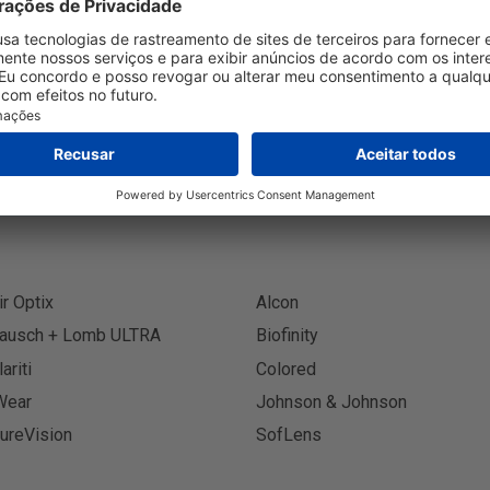
crever-se no Boletim Informa
Inscreva
ir Optix
Alcon
ausch + Lomb ULTRA
Biofinity
lariti
Colored
Wear
Johnson & Johnson
ureVision
SofLens