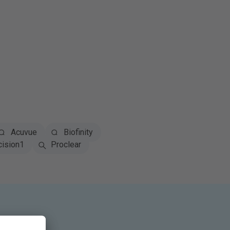
Acuvue
Biofinity
cision1
Proclear