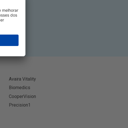
tivo
-se
Avaira Vitality
Biomedics
CooperVision
Precision1