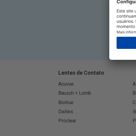
Ins
Lentes de Contato
Acuvue
A
Bausch + Lomb
B
Biotrue
C
Dailies
i
Proclear
P