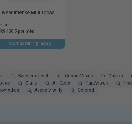
iWear Intense Multifocaal
6 un
R$ 136,5 por mês
Comparar 4 preços
on
Bausch + Lomb
CooperVision
Dailies
otrue
Clariti
Air Optix
PureVision
Pre
iomedics
Avaira Vitality
Colored