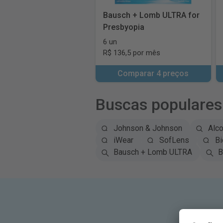
Bausch + Lomb ULTRA for
Presbyopia
6 un
R$ 136,5 por mês
Comparar 4 preços
Buscas populares
Johnson & Johnson
Alc
iWear
SofLens
Bi
Bausch + Lomb ULTRA
B