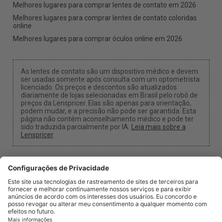
Melhores lugares para comprar lentes de contato em 2026
Melhores lugares para comprar lentes de contato coloridas
online
Melhores lugares para comprar óculos online em 2026
As lentes de contato são um dispositivo médico e devem
ser usadas somente após consulta com um optometrista
licenciado. Os preços e descontos são atualizados
diariamente de lojas selecionadas em Brasil pelo robô de
preços da Lenspricer. Elas são apenas para orientação,
podem mudar, e a precisão não pode ser garantida. Esta
página não contém aconselhamento médico e pode ter
sido traduzida parcialmente por IA.
Leia mais sobre a
Lenspricer
.
Configurações de Cookies
Podemos receber uma comissão se você usar um dos
nossos links para fazer uma compra.