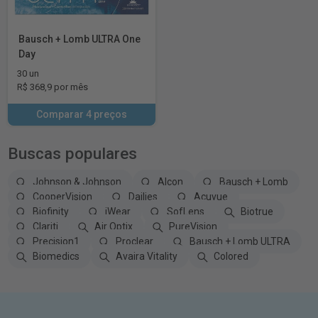
Bausch + Lomb ULTRA One
Day
30 un
R$ 368,9 por mês
Comparar 4 preços
Buscas populares
Johnson & Johnson
Alcon
Bausch + Lomb
CooperVision
Dailies
Acuvue
Biofinity
iWear
SofLens
Biotrue
Clariti
Air Optix
PureVision
Precision1
Proclear
Bausch + Lomb ULTRA
Biomedics
Avaira Vitality
Colored