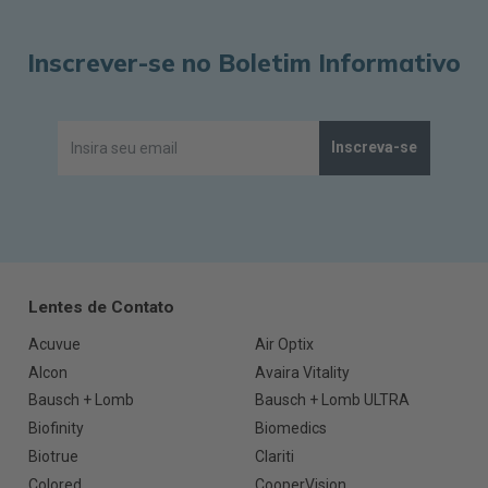
Inscrever-se no Boletim Informativo
Inscreva-se
Lentes de Contato
Acuvue
Air Optix
Alcon
Avaira Vitality
Bausch + Lomb
Bausch + Lomb ULTRA
Biofinity
Biomedics
Biotrue
Clariti
Colored
CooperVision