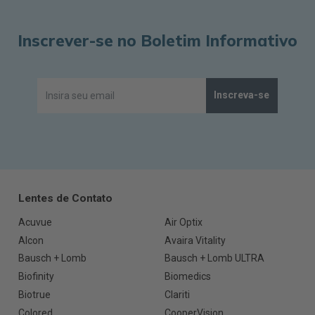
Inscrever-se no Boletim Informativo
Inscreva-se
Lentes de Contato
Acuvue
Air Optix
Alcon
Avaira Vitality
Bausch + Lomb
Bausch + Lomb ULTRA
Biofinity
Biomedics
Biotrue
Clariti
Colored
CooperVision