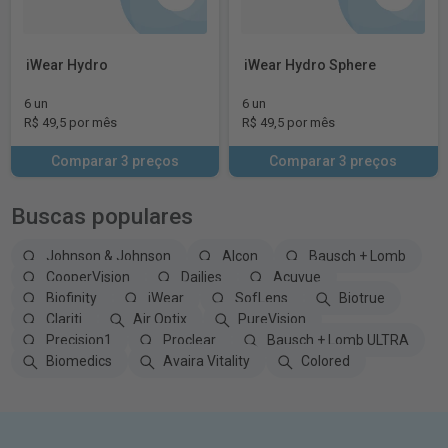
iWear Hydro
iWear Hydro Sphere
6 un
6 un
R$ 49,5 por mês
R$ 49,5 por mês
Comparar 3 preços
Comparar 3 preços
Buscas populares
Johnson & Johnson
Alcon
Bausch + Lomb
CooperVision
Dailies
Acuvue
Biofinity
iWear
SofLens
Biotrue
Clariti
Air Optix
PureVision
Precision1
Proclear
Bausch + Lomb ULTRA
Biomedics
Avaira Vitality
Colored