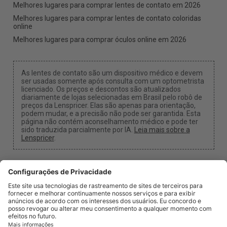
Melhores lugares para comprar lentes de contato em 2026
Melhores lugares para comprar lentes de contato coloridas
online
Melhores lugares para comprar óculos online em 2026
As lentes de contato são um dispositivo médico e devem
ser usadas somente após consulta com um optometrista
licenciado. Os preços e descontos são atualizados
diariamente de lojas selecionadas em Brasil pelo robô de
preços da Lenspricer. Elas são apenas para orientação,
podem mudar, e a precisão não pode ser garantida. Esta
página não contém aconselhamento médico e pode ter
sido traduzida parcialmente por IA.
Leia mais sobre a
Lenspricer
.
Configurações de Cookies
Podemos receber uma comissão se você usar um dos
nossos links para fazer uma compra.