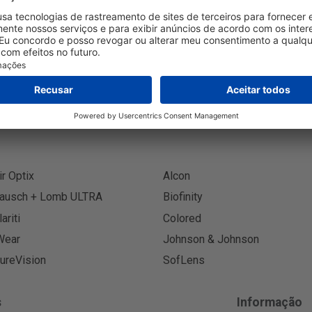
Inscreva
ir Optix
Alcon
ausch + Lomb ULTRA
Biofinity
lariti
Colored
Wear
Johnson & Johnson
ureVision
SofLens
s
Informação