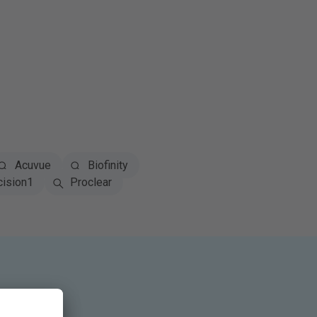
Acuvue
Biofinity
cision1
Proclear
tivo