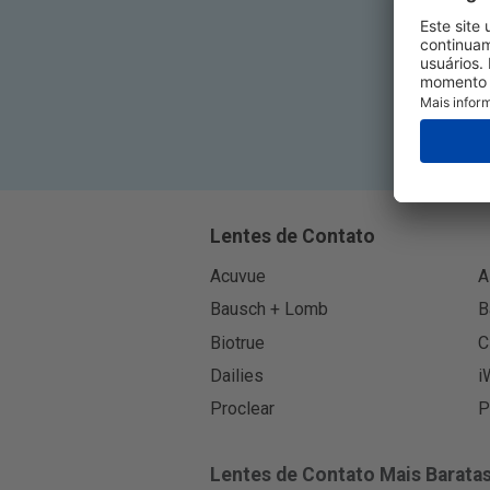
Lentes de Contato
Acuvue
A
Bausch + Lomb
B
Biotrue
C
Dailies
i
Proclear
P
Lentes de Contato Mais Barata