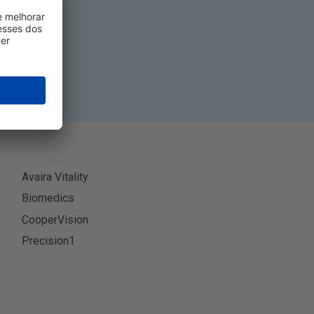
-se
Avaira Vitality
Biomedics
CooperVision
Precision1