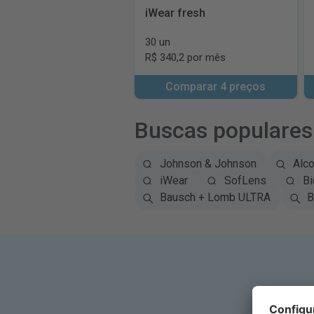
iWear fresh
30 un
R$ 340,2 por mês
Comparar 4 preços
Buscas populares
Johnson & Johnson
Alc
iWear
SofLens
Bi
Bausch + Lomb ULTRA
B
Ins