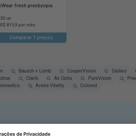
iWear fresh presbyopia
30 un
R$ 815,9 por mês
Comparar 1 preços
on
Bausch + Lomb
CooperVision
Dailies
otrue
Clariti
Air Optix
PureVision
Pre
iomedics
Avaira Vitality
Colored
crever-se no Boletim Informa