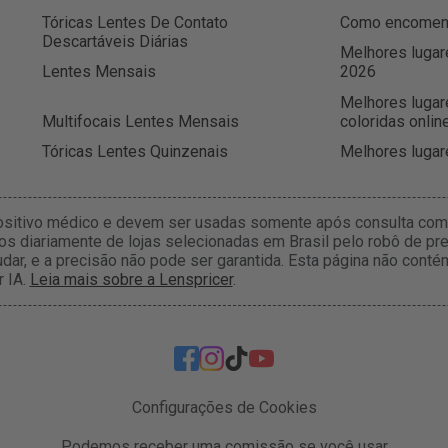
Tóricas Lentes De Contato
Como encomenda
Descartáveis Diárias
Melhores lugar
Lentes Mensais
2026
Melhores lugar
Multifocais Lentes Mensais
coloridas onlin
Tóricas Lentes Quinzenais
Melhores lugar
ositivo médico e devem ser usadas somente após consulta com 
s diariamente de lojas selecionadas em Brasil pelo robô de pre
dar, e a precisão não pode ser garantida. Esta página não con
r IA.
Leia mais sobre a Lenspricer
.
Configurações de Cookies
Podemos receber uma comissão se você usar