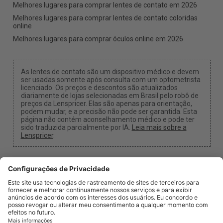
Melhores lugares para comprar lentes de contato em 2026
Melhores lugares para comprar lentes de contato coloridas
online
Melhores lugares para comprar óculos online em 2026
As lentes de contato são um dispositivo médico e devem
ser usadas somente após consulta com um optometrista
licenciado. Os preços e descontos são atualizados
diariamente de lojas selecionadas em Brasil pelo robô de
preços da Lenspricer. Elas são apenas para orientação,
podem mudar, e a precisão não pode ser garantida. Esta
página não contém aconselhamento médico e pode ter
sido traduzida parcialmente por IA.
Leia mais sobre a
Lenspricer
.
Configurações de Cookies
Podemos receber uma comissão se você usar um dos
nossos links para fazer uma compra.