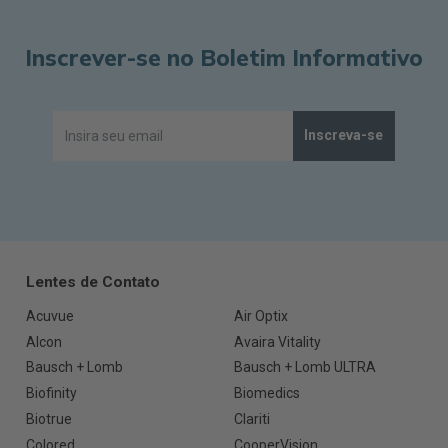
Inscrever-se no Boletim Informativo
Inscreva-se
Lentes de Contato
Acuvue
Air Optix
Alcon
Avaira Vitality
Bausch + Lomb
Bausch + Lomb ULTRA
Biofinity
Biomedics
Biotrue
Clariti
Colored
CooperVision