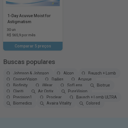
1-Day Acuvue Moist for
Astigmatism
30 un
R$ 565,9 por mês
Comparar 5 preços
Buscas populares
Johnson & Johnson
Alcon
Bausch + Lomb
CooperVision
Dailies
Acuvue
Biofinity
iWear
SofLens
Biotrue
Clariti
Air Optix
PureVision
Precision1
Proclear
Bausch + Lomb ULTRA
Biomedics
Avaira Vitality
Colored