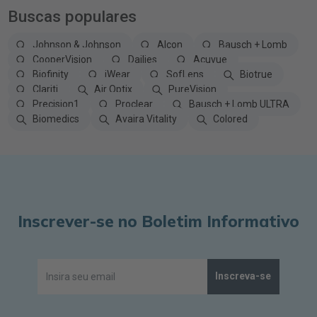
Buscas populares
Johnson & Johnson
Alcon
Bausch + Lomb
CooperVision
Dailies
Acuvue
Biofinity
iWear
SofLens
Biotrue
Clariti
Air Optix
PureVision
Precision1
Proclear
Bausch + Lomb ULTRA
Biomedics
Avaira Vitality
Colored
Inscrever-se no Boletim Informativo
Inscreva-se