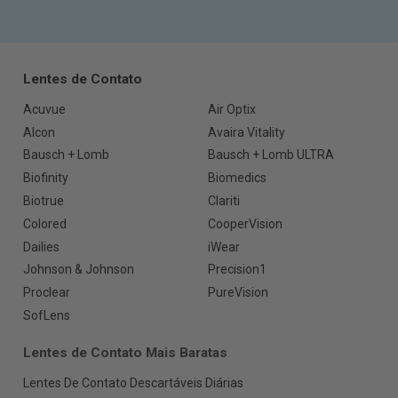
Lentes de Contato
Acuvue
Air Optix
Alcon
Avaira Vitality
Bausch + Lomb
Bausch + Lomb ULTRA
Biofinity
Biomedics
Biotrue
Clariti
Colored
CooperVision
Dailies
iWear
Johnson & Johnson
Precision1
Proclear
PureVision
SofLens
Lentes de Contato Mais Baratas
Lentes De Contato Descartáveis Diárias