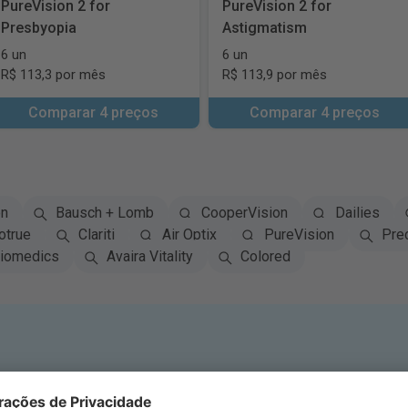
PureVision 2 for
PureVision 2 for
Presbyopia
Astigmatism
6 un
6 un
R$ 113,3 por mês
R$ 113,9 por mês
Comparar 4 preços
Comparar 4 preços
on
Bausch + Lomb
CooperVision
Dailies
otrue
Clariti
Air Optix
PureVision
Pre
iomedics
Avaira Vitality
Colored
crever-se no Boletim Informa