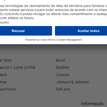
Inscreva
ir Optix
Alcon
ausch + Lomb ULTRA
Biofinity
lariti
Colored
Wear
Johnson & Johnson
ureVision
SofLens
s
Informação