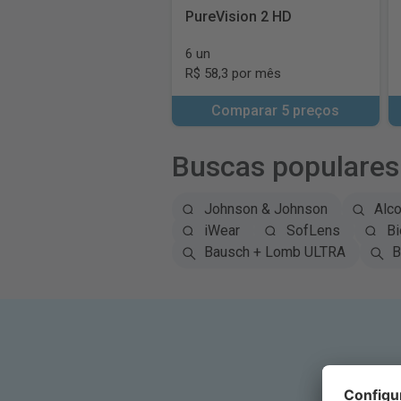
PureVision 2 HD
6 un
R$ 58,3 por mês
Comparar 5 preços
Buscas populares
Johnson & Johnson
Alc
iWear
SofLens
Bi
Bausch + Lomb ULTRA
B
Ins