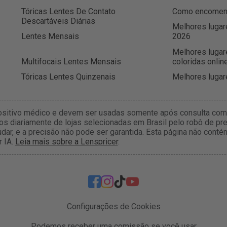
Tóricas Lentes De Contato
Como encomenda
Descartáveis Diárias
Melhores lugar
Lentes Mensais
2026
Melhores lugar
Multifocais Lentes Mensais
coloridas onlin
Tóricas Lentes Quinzenais
Melhores lugar
ositivo médico e devem ser usadas somente após consulta com 
s diariamente de lojas selecionadas em Brasil pelo robô de pre
dar, e a precisão não pode ser garantida. Esta página não con
r IA.
Leia mais sobre a Lenspricer
.
Configurações de Cookies
Podemos receber uma comissão se você usar