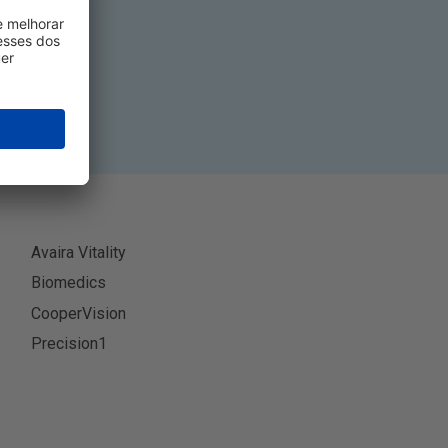
-se
Avaira Vitality
Biomedics
CooperVision
Precision1