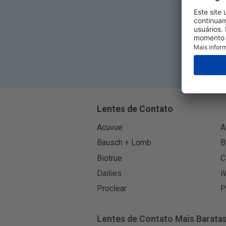
Lentes de Contato
Acuvue
A
Bausch + Lomb
B
Biotrue
C
Dailies
i
Proclear
P
Lentes de Contato Mais Barata