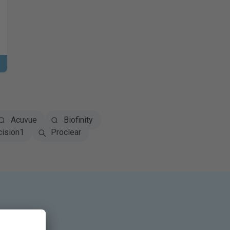
Acuvue
Biofinity
cision1
Proclear
tivo