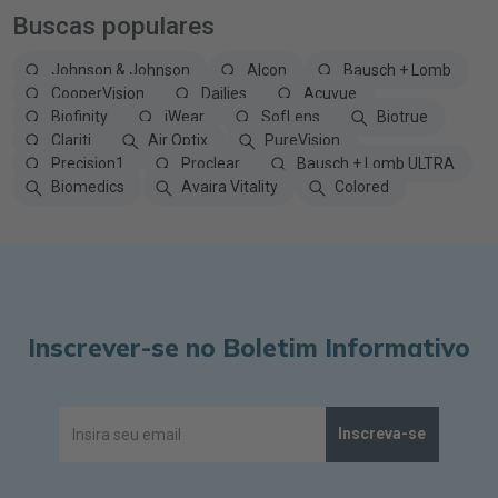
Buscas populares
Johnson & Johnson
Alcon
Bausch + Lomb
CooperVision
Dailies
Acuvue
Biofinity
iWear
SofLens
Biotrue
Clariti
Air Optix
PureVision
Precision1
Proclear
Bausch + Lomb ULTRA
Biomedics
Avaira Vitality
Colored
Inscrever-se no Boletim Informativo
Inscreva-se