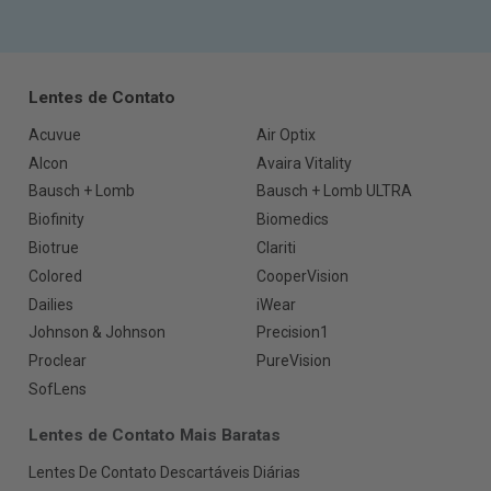
Lentes de Contato
Acuvue
Air Optix
Alcon
Avaira Vitality
Bausch + Lomb
Bausch + Lomb ULTRA
Biofinity
Biomedics
Biotrue
Clariti
Colored
CooperVision
Dailies
iWear
Johnson & Johnson
Precision1
Proclear
PureVision
SofLens
Lentes de Contato Mais Baratas
Lentes De Contato Descartáveis Diárias