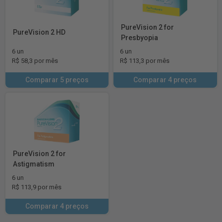
PureVision 2 for
PureVision 2 HD
Presbyopia
6 un
6 un
R$ 58,3 por mês
R$ 113,3 por mês
Comparar 5 preços
Comparar 4 preços
PureVision 2 for
Astigmatism
6 un
R$ 113,9 por mês
Comparar 4 preços