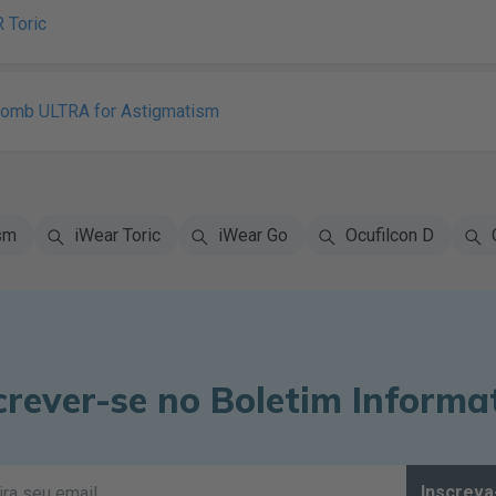
R Toric
Lomb ULTRA for Astigmatism
sm
iWear Toric
iWear Go
Ocufilcon D
crever-se no Boletim Informa
Inscreva