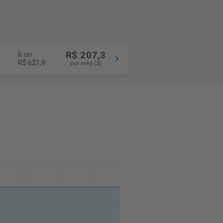
R$ 207,3
6 un
R$ 621,9
por mês (2)