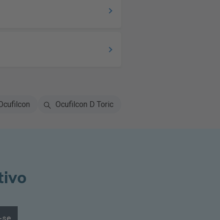
Ocufilcon
Ocufilcon D Toric
tivo
-se