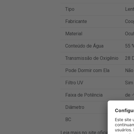
Tipo
Lent
Fabricante
Coo
Material
Ocuf
Conteúdo de Água
55 
Transmissão de Oxigênio
28 D
Pode Dormir com Ela
Não
Filtro UV
Sim
Faixa de Potência
de -
Diâmetro
14.5
BC
8.7
Leia mais no site oficial do fabrica