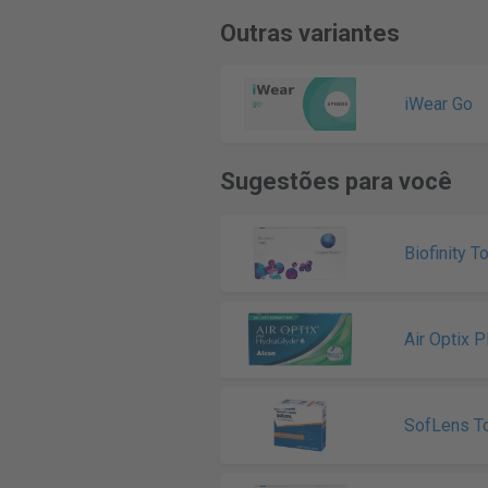
Outras variantes
iWear Go
Sugestões para você
Biofinity To
Air Optix 
SofLens To