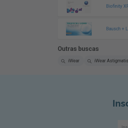
Biofinity X
Bausch + 
Outras buscas
iWear
iWear Astigmati
Ins