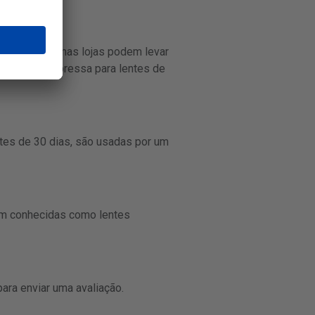
enquanto algumas lojas podem levar
a entrega expressa para lentes de
tes de 30 dias, são usadas por um
bém conhecidas como lentes
ara enviar uma avaliação.