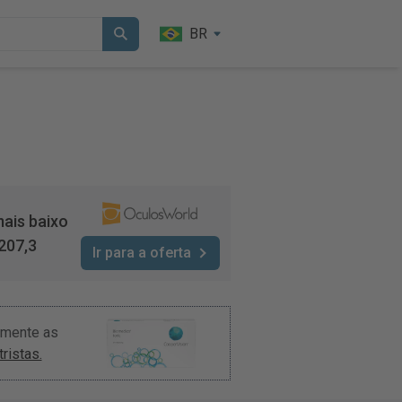
BR
ais baixo
207,3
Ir para a oferta
amente as
ristas.