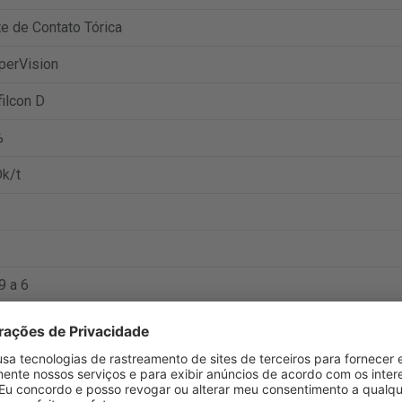
e de Contato Tórica
perVision
ilcon D
%
k/t
9 a 6
nte:
https://coopervision.com/
.