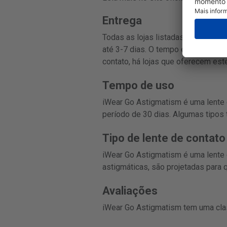
Entrega
Todas as lojas listadas nesta pági
até 3-7 dias. O tempo exato de ent
contato, há lojas que oferecem este
Tempo de uso
iWear Go Astigmatism é uma lente
período de 30 dias. Algumas tipo
Tipo de lente de contato
iWear Go Astigmatism é uma lente d
astigmáticas, são projetadas para
Avaliações
iWear Go Astigmatism tem uma cla