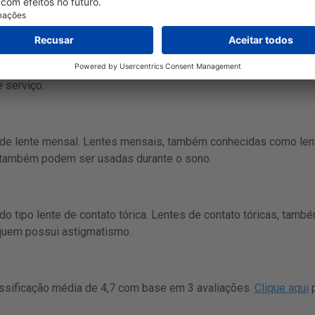
na enviam para Brasil. O tempo típico de entrega é de 1-3 dias, 
rega pode ser encontrado no site da loja. Se você precisa de um
 serviço.
 de lente mensal. Lentes mensais, também conhecidas como len
s também podem ser usadas durante o sono.
o tipo lente de contato tórica. Lentes de contato tóricas, tam
 quem possui astigmatismo.
ssificação média de 4,7 com base em 3 avaliações.
Clique aqui
p