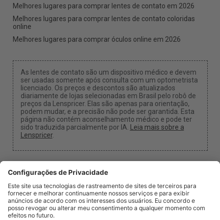
Melhores lugares para comprar lentes de contato em 2026
Melhores lugares para comprar lentes de contato coloridas
online
Melhores lugares para comprar óculos online em 2026
As lentes de contato são um dispositivo médico e devem
ser usadas somente após consulta com um optometrista
licenciado. Os preços e descontos são atualizados
diariamente de lojas selecionadas em Brasil pelo robô de
preços da Lenspricer. Elas são apenas para orientação,
podem mudar, e a precisão não pode ser garantida. Esta
página não contém aconselhamento médico e pode ter
sido traduzida parcialmente por IA.
Leia mais sobre a
Lenspricer
.
Configurações de Cookies
Podemos receber uma comissão se você usar um dos