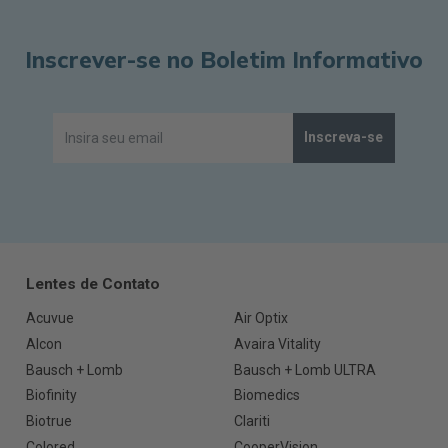
Inscrever-se no Boletim Informativo
Inscreva-se
Lentes de Contato
Acuvue
Air Optix
Alcon
Avaira Vitality
Bausch + Lomb
Bausch + Lomb ULTRA
Biofinity
Biomedics
Biotrue
Clariti
Colored
CooperVision