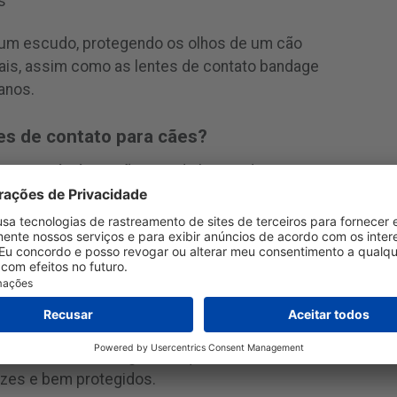
s
um escudo, protegendo os olhos de um cão
nais, assim como as lentes de contato bandage
anos.
s de contato para cães?
 que você vê um cão usando lentes de contato,
conhecido nas práticas veterinárias. Essas
a essencial no kit de um veterinário,
es e proteger os olhos sensíveis durante a
 veja cães com lentes de contato no seu parque
iste mostra os incríveis avanços no cuidado com
s outra maneira de garantir que nossos melhores
izes e bem protegidos.