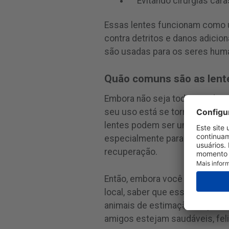
Evitando cirurgias cara
Essas lentes funcionam como 
contra detritos e danos adicio
são usadas para os seres hum
Quão comuns são as lente
Embora não seja todos os dias
seu uso está se tornando mais 
lentes podem ser uma ferrament
especialmente para tratar lesõ
recuperação.
Então, embora você talvez não
local, saber que essa opção ex
animais de estimação. É apena
amigos estejam saudáveis, fel