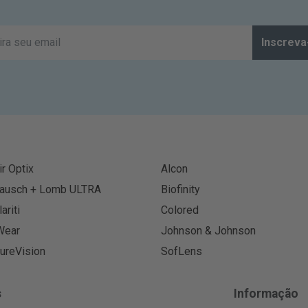
Inscreva
ir Optix
Alcon
ausch + Lomb ULTRA
Biofinity
lariti
Colored
Wear
Johnson & Johnson
ureVision
SofLens
s
Informação